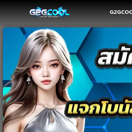
G2GCO