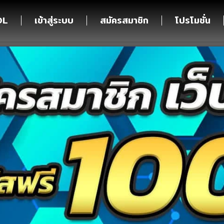
OL
เข้าสู่ระบบ
สมัครสมาชิก
โปรโมชั่น