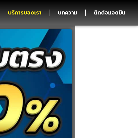
บริการของเรา
บทความ
ติดต่อแอดมิน