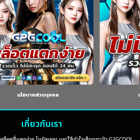
นโยบายส่วนบุคคล
เกี่ยวกับเรา
สล็อตที่แตกง่าย โบนัสเยอะ และให้กำไรเต็มกระเป๋า G2GCOOL