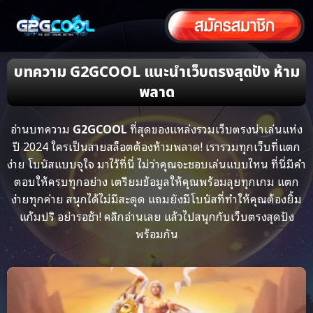
บทความ G2GCOOL แนะนำเว็บตรงสุดปัง ห้าม
พลาด
อ่านบทความ
G2GCOOL
ที่สุดของแหล่งรวมเว็บตรงน่าเล่นแห่ง
ปี 2024 ใครเป็นสายสล็อตต้องห้ามพลาด! เรารวมทุกเว็บที่แตก
ง่าย โบนัสแบบจุใจ มาไว้ที่นี่ ไม่ว่าคุณจะชอบเล่นแบบไหน ที่นี่มีคำ
ตอบให้ครบทุกอย่าง เตรียมข้อมูลให้คุณพร้อมลุยทุกเกม แตก
ง่ายทุกค่าย สนุกได้ไม่มีสะดุด แถมยังมีโบนัสที่ทำให้คุณต้องยิ้ม
แก้มปริ อย่ารอช้า! คลิกอ่านเลย แล้วไปสนุกกับเว็บตรงสุดปัง
พร้อมกัน